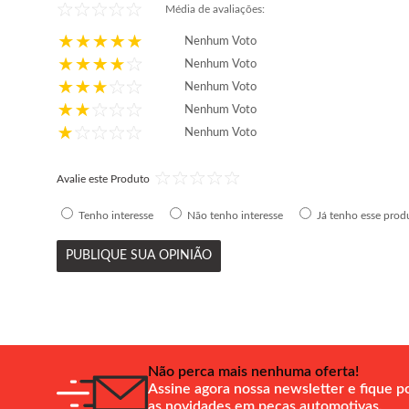
Média de avaliações:
Nenhum Voto
Nenhum Voto
Nenhum Voto
Nenhum Voto
Nenhum Voto
Avalie este Produto
Tenho interesse
Não tenho interesse
Já tenho esse prod
PUBLIQUE SUA OPINIÃO
Não perca mais nenhuma oferta!
Assine agora nossa newsletter e fique p
as novidades em peças automotivas.