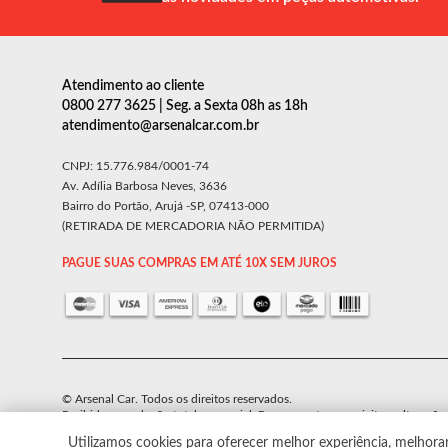
Atendimento ao cliente
0800 277 3625 | Seg. a Sexta 08h as 18h
atendimento@arsenalcar.com.br
CNPJ: 15.776.984/0001-74
Av. Adília Barbosa Neves, 3636
Bairro do Portão, Arujá -SP, 07413-000
(RETIRADA DE MERCADORIA NÃO PERMITIDA)
PAGUE SUAS COMPRAS EM ATÉ 10X SEM JUROS
© Arsenal Car. Todos os direitos reservados.
Proibida reprodução total ou parcial. Preços e estoque sujeito a alteraçõe
Utilizamos cookies para oferecer melhor experiência, melhora