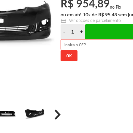
R$ 954,89
10
x
R$ 95,48
Ver opções de parcelamento