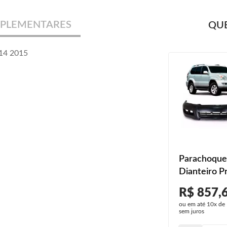
PLEMENTARES
QUE
014 2015
Parachoque
Dianteiro P
2003 2004 
R$ 857,
2006 2007 
ou em até
10x
de
2009 Preto 
sem juros
Com Furo M