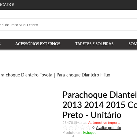
RCADO!
S
ACESSÓRIOS EXTERNOS
TAPETES E SOLEIRAS
SOM
ara-choque Dianteiro Toyota
Para-choque Dianteiro Hilux
Parachoque Diantei
2013 2014 2015 Co
Preto - Unitário
534781
|
Automotive imports
0
Produto em:
Estoque