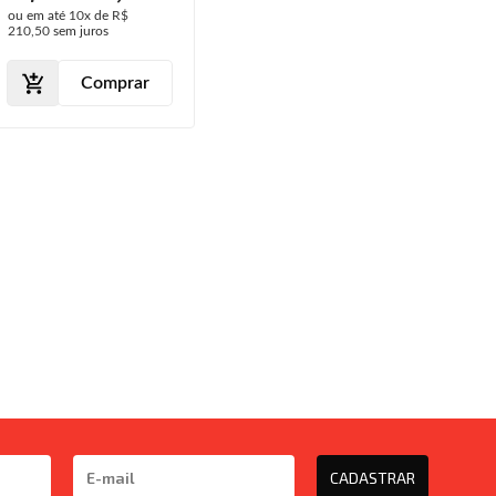
1994 1995 1996
ou em até
10x
de
R$
1997 1998 1999
210,50
sem juros
2000 2001
Cromado Liso
Comprar
Com Furo Milha
CADASTRAR