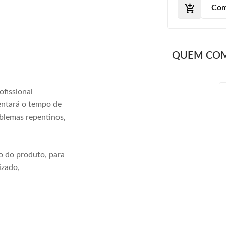
Com
QUEM CO
ofissional
entará o tempo de
oblemas repentinos,
o do produto, para
izado,