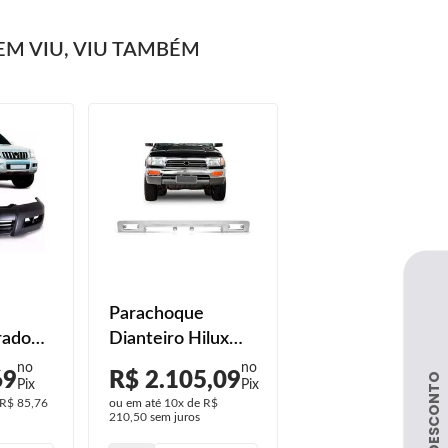
M VIU, VIU TAMBÉM
Parachoque
rado
Dianteiro Hilux
2005
4x4 1992 1993
69
R$ 2.105,09
2008
1994 1995 1996
R$ 85,76
ou em até
10x
de
R$
Liso
1997 1998 1999
210,50
sem juros
ilha
2000 2001