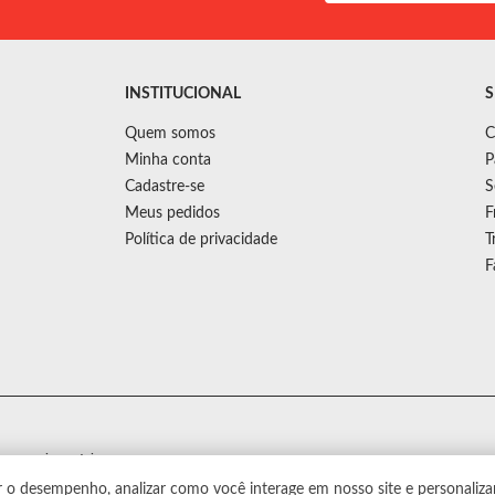
INSTITUCIONAL
S
Quem somos
C
Minha conta
P
Cadastre-se
S
Meus pedidos
F
Política de privacidade
T
F
s sem aviso prévio.
r o desempenho, analizar como você interage em nosso site e personaliza