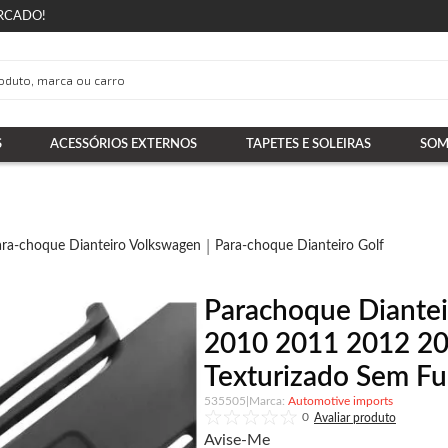
RCADO!
S
ACESSÓRIOS EXTERNOS
TAPETES E SOLEIRAS
SOM
ara-choque Dianteiro Volkswagen
Para-choque Dianteiro Golf
Parachoque Diantei
2010 2011 2012 20
Texturizado Sem Fur
535505
|
Automotive imports
0
Avise-Me