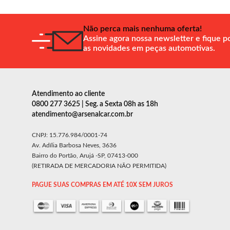
Não perca mais nenhuma oferta!
Assine agora nossa newsletter e fique p
as novidades em peças automotivas.
Atendimento ao cliente
0800 277 3625 | Seg. a Sexta 08h as 18h
atendimento@arsenalcar.com.br
CNPJ: 15.776.984/0001-74
Av. Adília Barbosa Neves, 3636
Bairro do Portão, Arujá -SP, 07413-000
(RETIRADA DE MERCADORIA NÃO PERMITIDA)
PAGUE SUAS COMPRAS EM ATÉ 10X SEM JUROS