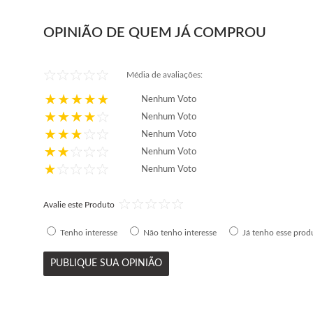
ou em até
10x
de
R$ 57,60
ou em até
10x
de
R$
Farol + Kit Farol de
sem juros
114,20
sem juros
OPINIÃO DE QUEM JÁ COMPROU
Milha Auxiliar
Botão Universal
Comprar
Comprar
Liso Poroso Furo
Média de avaliações:
Nenhum Voto
Nenhum Voto
Nenhum Voto
Nenhum Voto
Nenhum Voto
Avalie este Produto
Tenho interesse
Não tenho interesse
Já tenho esse prod
PUBLIQUE SUA OPINIÃO