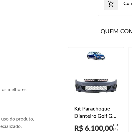
Com
QUEM CO
a os melhores
Parachoque
Kit Parachoque
Dianteiro Golf Gti
Dianteiro Golf Gti
 uso do produto,
2019 2020 2022
2019 2020 2021
ecializado.
R$ 1.999,00
R$ 6.100,00
Primer Com Furo
2022 Farol Milha