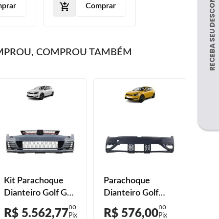
prar
Comprar
MPROU, COMPROU TAMBÉM
Kit Parachoque
Parachoque
Kit
Dianteiro Golf Gti
Dianteiro Golf
Dian
2014 2015 2016
2019 2020 2021
200
R$ 5.562,77
R$ 576,00
R$
2017 2018 Grades
2022 Primer
201