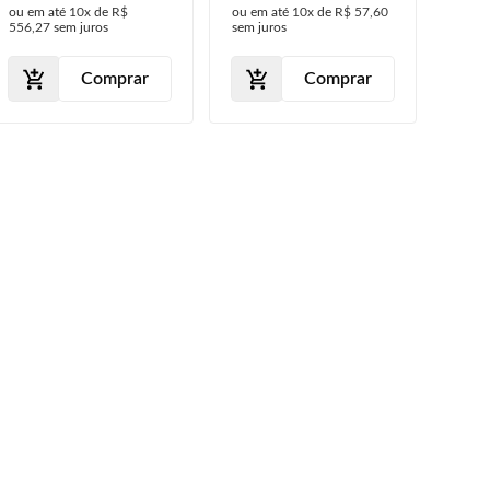
ou em até
10x
de
R$
ou em até
10x
de
R$ 57,60
ou em
Suporte Farol
Faro
556,27
sem juros
sem juros
114,2
Milha
Milh
Bot
Comprar
Comprar
Lis