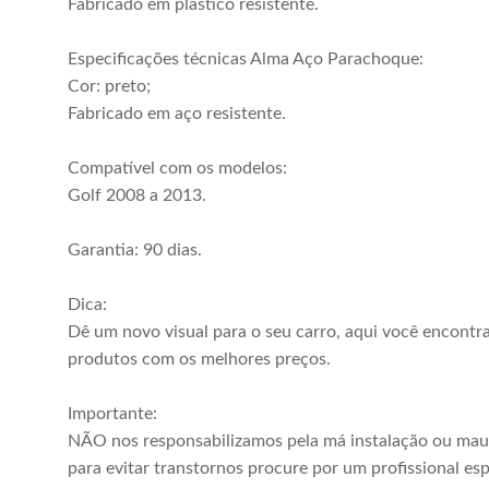
Fabricado em plástico resistente.
Especificações técnicas Alma Aço Parachoque:
Cor: preto;
Fabricado em aço resistente.
Compatível com os modelos:
Golf 2008 a 2013.
Garantia: 90 dias.
Dica:
Dê um novo visual para o seu carro, aqui você encontr
produtos com os melhores preços.
Parachoque
Kit Parachoque
Importante:
Dianteiro Golf
Dianteiro Golf
NÃO nos responsabilizamos pela má instalação ou mau
2019 2020 2021
2008 2009 2010
para evitar transtornos procure por um profissional esp
R$ 576,00
R$ 1.142,00
2022 Primer
2011 2012 2013 +