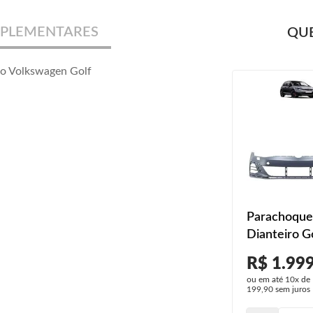
PLEMENTARES
QUE
ro Volkswagen Golf
Parachoque
Dianteiro Go
2019 2020 
R$ 1.99
Primer Com
ou em até
10x
de
Milha
199,90
sem juros