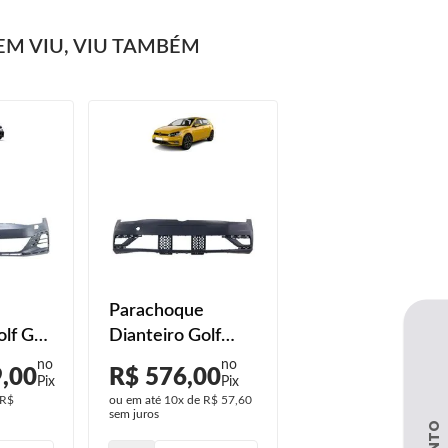
M VIU, VIU TAMBÉM
Parachoque
lf Gti
Dianteiro Golf
2022
2019 2020 2021
9,00
R$ 576,00
 Furo
2022 Primer
R$
ou em até
10x
de
R$ 57,60
sem juros