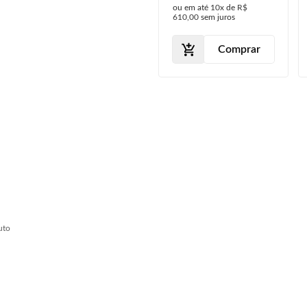
ou em até
10x
de
R$
ou em até
10x
de
R$
Milha
Spoiler Dianteiro
199,90
sem juros
610,00
sem juros
Comprar
Comprar
uto