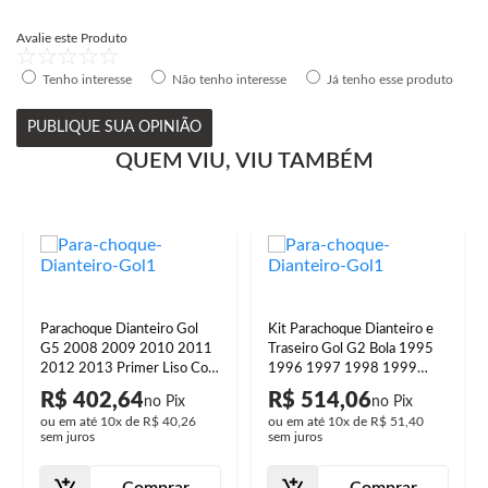
Avalie este Produto
Tenho interesse
Não tenho interesse
Já tenho esse produto
PUBLIQUE SUA OPINIÃO
QUEM VIU, VIU TAMBÉM
Parachoque Dianteiro Gol
Kit Parachoque Dianteiro e
G5 2008 2009 2010 2011
Traseiro Gol G2 Bola 1995
2012 2013 Primer Liso Com
1996 1997 1998 1999
Furo Milha
Preto Texturizado Sem Furo
R$ 402,64
R$ 514,06
Milha
ou em até
10x
de
R$ 40,26
ou em até
10x
de
R$ 51,40
sem juros
sem juros
Comprar
Comprar