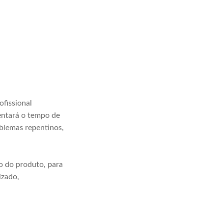
ofissional
entará o tempo de
oblemas repentinos,
o do produto, para
izado,