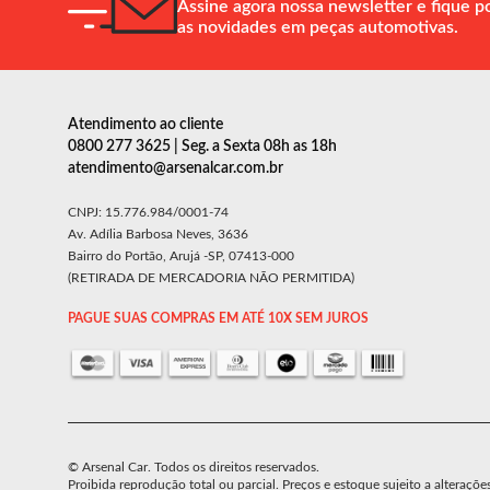
Assine agora nossa newsletter e fique p
as novidades em peças automotivas.
Atendimento ao cliente
0800 277 3625 | Seg. a Sexta 08h as 18h
atendimento@arsenalcar.com.br
CNPJ: 15.776.984/0001-74
Av. Adília Barbosa Neves, 3636
Bairro do Portão, Arujá -SP, 07413-000
(RETIRADA DE MERCADORIA NÃO PERMITIDA)
PAGUE SUAS COMPRAS EM ATÉ 10X SEM JUROS
© Arsenal Car. Todos os direitos reservados.
Proibida reprodução total ou parcial. Preços e estoque sujeito a alteraçõe