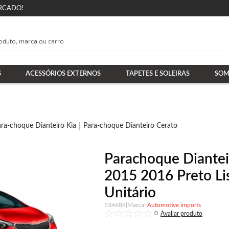
RCADO!
S
ACESSÓRIOS EXTERNOS
TAPETES E SOLEIRAS
SOM
ra-choque Dianteiro Kia
Para-choque Dianteiro Cerato
Parachoque Diantei
2015 2016 Preto Li
Unitário
534689
|
Automotive imports
0