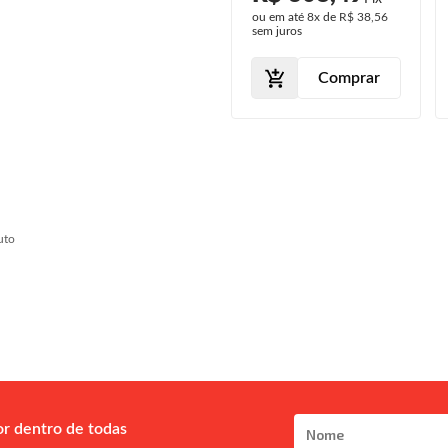
2019 2020
Sel 2008 2009
ou em até
7x
de
R$ 35,42
ou em até
8x
de
R$ 38,56
2010 2011 Preto
sem juros
sem juros
Comprar
Comprar
uto
or dentro de todas