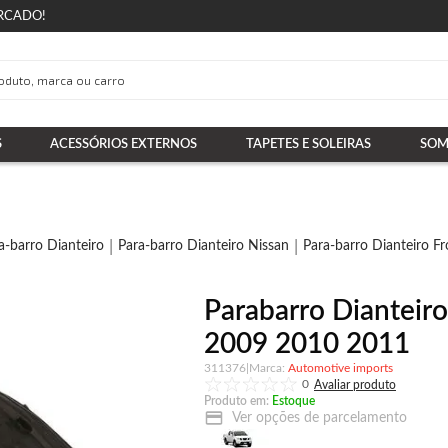
RCADO!
S
ACESSÓRIOS EXTERNOS
TAPETES E SOLEIRAS
SOM
a-barro Dianteiro
Para-barro Dianteiro Nissan
Para-barro Dianteiro Fr
Parabarro Dianteiro
2009 2010 2011
311376
|
Automotive imports
0
Produto em:
Estoque
Ver opções de parcelamento