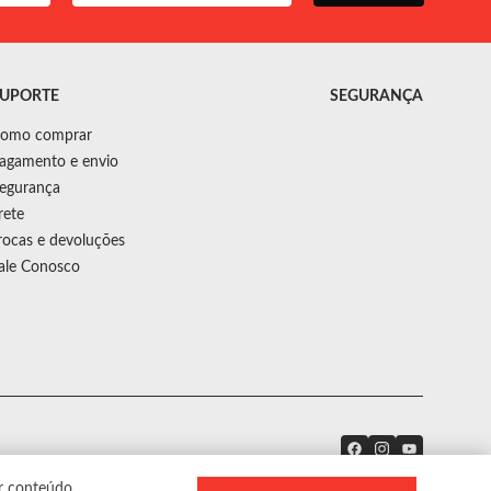
UPORTE
SEGURANÇA
omo comprar
agamento e envio
egurança
rete
rocas e devoluções
ale Conosco
r conteúdo.