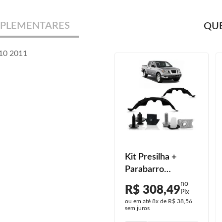
PLEMENTARES
QUE
010 2011
Parabarro
Kit Presilha +
Dianteiro Frontier
Parabarro
2017 2018 2019
Dianteiro Frontier
R$ 228,00
R$ 308,49
2020 2021
Sel 2008 2009
ou em até
6x
de
R$ 38,00
ou em até
8x
de
R$ 38,56
2010 2011 Preto
sem juros
sem juros