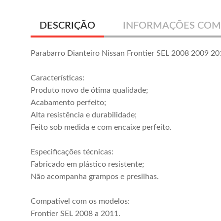
DESCRIÇÃO
INFORMAÇÕES COM
Parabarro Dianteiro Nissan Frontier SEL 2008 2009 2
Características:
Produto novo de ótima qualidade;
Acabamento perfeito;
Alta resistência e durabilidade;
Feito sob medida e com encaixe perfeito.
Especificações técnicas:
Parabarro
Parabarro
Fabricado em plástico resistente;
Dianteiro Frontier
Dianteiro Frontier
Não acompanha grampos e presilhas.
SEL 2008 2009
4x2 2017 2018
R$ 268,00
R$ 248,00
2010 2011
2019 2020
ou em até
7x
de
R$ 38,28
ou em até
7x
de
R$ 35,42
Compatível com os modelos:
sem juros
sem juros
Frontier SEL 2008 a 2011.