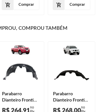
Comprar
Comprar
MPROU, COMPROU TAMBÉM
Parabarro
Parabarro
Par
Dianteiro Frontier
Dianteiro Frontier
Dian
4x4 2017 2018
SEL 2008 2009
201
R$ 264,91
R$ 268,00
R$