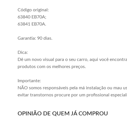
Comprar
Comprar
Código original:
63840 EB70A;
63841 EB70A.
Garantia: 90 dias.
Dica:
Dê um novo visual para o seu carro, aqui você encontr
produtos com os melhores preços.
Importante:
NÃO somos responsáveis pela má instalação ou mau us
evitar transtornos procure por um profissional especial
Parabarro
Parabarro
OPINIÃO DE QUEM JÁ COMPROU
Dianteiro Frontier
Dianteiro Frontier
SEL 2008 2009
2017 2018 2019
R$ 268,00
R$ 228,00