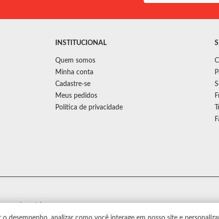
INSTITUCIONAL
S
Quem somos
C
Minha conta
P
Cadastre-se
S
Meus pedidos
F
Política de privacidade
T
F
s sem aviso prévio.
r o desempenho, analizar como você interage em nosso site e personaliza