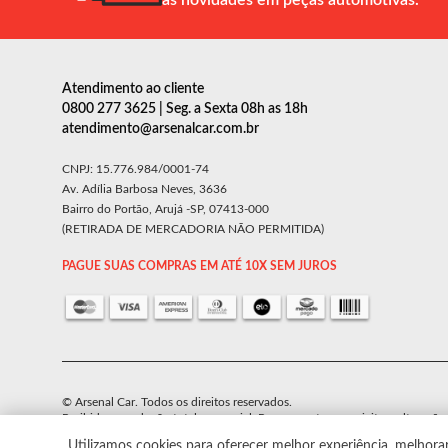
as novidades em peças automotivas.
Atendimento ao cliente
0800 277 3625 | Seg. a Sexta 08h as 18h
atendimento@arsenalcar.com.br
CNPJ: 15.776.984/0001-74
Av. Adília Barbosa Neves, 3636
Bairro do Portão, Arujá -SP, 07413-000
(RETIRADA DE MERCADORIA NÃO PERMITIDA)
PAGUE SUAS COMPRAS EM ATÉ 10X SEM JUROS
© Arsenal Car. Todos os direitos reservados.
Proibida reprodução total ou parcial. Preços e estoque sujeito a alteraçõe
Utilizamos cookies para oferecer melhor experiência, melhora