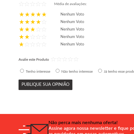
2010 2011
2020 2021
Média de avaliações:
ou em até
7x
de
R$ 38,28
ou em até
6x
de
R$ 38,00
sem juros
sem juros
Nenhum Voto
Nenhum Voto
Comprar
Comprar
Nenhum Voto
Nenhum Voto
Nenhum Voto
Avalie este Produto
Tenho interesse
Não tenho interesse
Já tenho esse prod
PUBLIQUE SUA OPINIÃO
Não perca mais nenhuma oferta!
Assine agora nossa newsletter e fique p