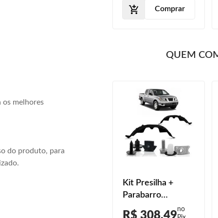
Comprar
Comprar
QUEM CO
a os melhores
o do produto, para
izado.
Parabarro
Kit Presilha +
Dianteiro Frontier
Parabarro
4x2 2017 2018
Dianteiro Frontier
R$ 248,00
R$ 308,49