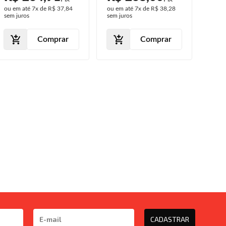
2019 2020
2010 2011
202
ou em até
7x
de
R$ 37,84
ou em até
7x
de
R$ 38,28
ou em
sem juros
sem juros
sem j
Comprar
Comprar
CADASTRAR