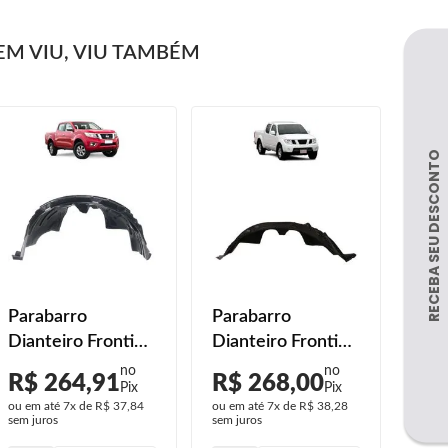
M VIU, VIU TAMBÉM
Parabarro
Parabarro
Par
Dianteiro Frontier
Dianteiro Frontier
Dian
4x4 2017 2018
SEL 2008 2009
4x2
R$ 264,91
R$ 268,00
R$
2019 2020
2010 2011
201
ou em até
7x
de
R$ 37,84
ou em até
7x
de
R$ 38,28
ou em
sem juros
sem juros
sem j