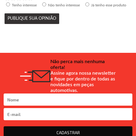
Tenho interesse
Não tenho interesse
Já tenho esse produto
PUBLIQUE SUA OPINIÃO
Não perca mais nenhuma
oferta!
Assine agora nossa newsletter
e fique por dentro de todas as
novidades em peças
automotivas.
CADASTRAR