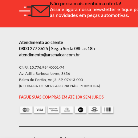
Não perca mais nenhuma oferta!
Assine agora nossa newsletter e fique p
as novidades em peças automotivas.
Atendimento ao cliente
0800 277 3625 | Seg. a Sexta 08h as 18h
atendimento@arsenalcar.com.br
CNPJ: 15.776.984/0001-74
Av. Adília Barbosa Neves, 3636
Bairro do Portão, Arujá -SP, 07413-000
(RETIRADA DE MERCADORIA NÃO PERMITIDA)
PAGUE SUAS COMPRAS EM ATÉ 10X SEM JUROS