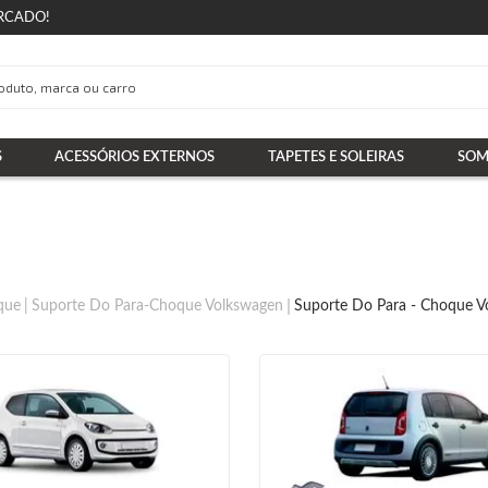
RCADO!
S
ACESSÓRIOS EXTERNOS
TAPETES E SOLEIRAS
SOM
que
Suporte Do Para-Choque Volkswagen
Suporte Do Para - Choque V