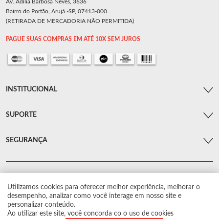
Av. Adília Barbosa Neves, 3636
Bairro do Portão, Arujá -SP, 07413-000
(RETIRADA DE MERCADORIA NÃO PERMITIDA)
PAGUE SUAS COMPRAS EM ATÉ 10X SEM JUROS
INSTITUCIONAL
SUPORTE
SEGURANÇA
Utilizamos cookies para oferecer melhor experiência, melhorar o
© Arsenal Car. Todos os direitos reservados.
desempenho, analizar como você interage em nosso site e
Proibida reprodução total ou parcial. Preços e estoque sujeito a alterações sem
personalizar conteúdo.
aviso prévio.
Ao utilizar este site, você concorda co o uso de cookies