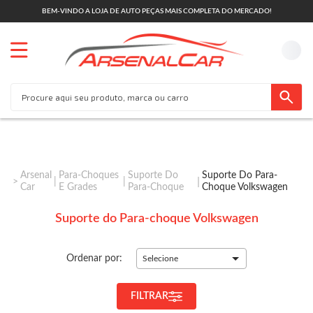
BEM-VINDO A LOJA DE AUTO PEÇAS MAIS COMPLETA DO MERCADO!
Arsenal
Para-Choques
Suporte Do
Suporte Do Para-
Car
E Grades
Para-Choque
Choque Volkswagen
Suporte do Para-choque Volkswagen
Ordenar por:
Selecione
FILTRAR