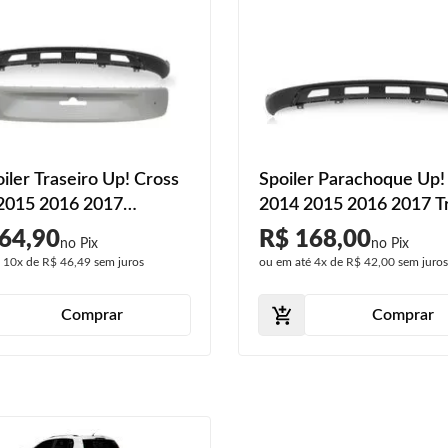
oiler Traseiro Up! Cross
Spoiler Parachoque Up!
2015 2016 2017
2014 2015 2016 2017 Tr
a Traseiro
Preto Texturizado
64,90
R$ 168,00
é
10x
de
R$ 46,49
sem juros
ou em até
4x
de
R$ 42,00
sem juro
Comprar
Comprar