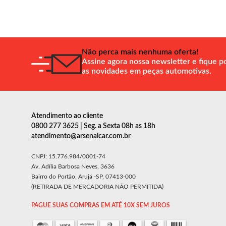
Não perca mais nenhuma oferta!
Assine agora nossa newsletter e fique p
as novidades em peças automotivas.
Atendimento ao cliente
0800 277 3625 | Seg. a Sexta 08h as 18h
atendimento@arsenalcar.com.br
CNPJ: 15.776.984/0001-74
Av. Adília Barbosa Neves, 3636
Bairro do Portão, Arujá -SP, 07413-000
(RETIRADA DE MERCADORIA NÃO PERMITIDA)
PAGUE SUAS COMPRAS EM ATÉ 10X SEM JUROS