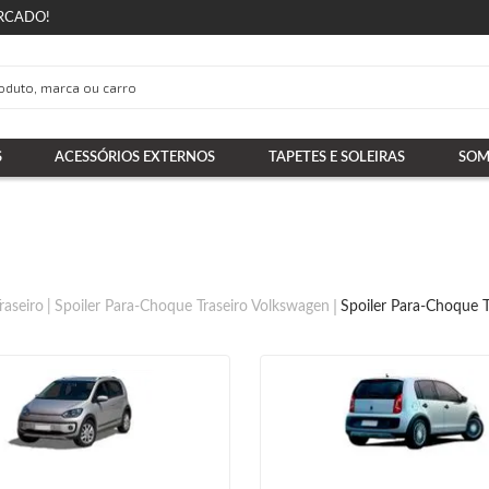
RCADO!
S
ACESSÓRIOS EXTERNOS
TAPETES E SOLEIRAS
SOM
raseiro
Spoiler Para-Choque Traseiro Volkswagen
Spoiler Para-Choque T