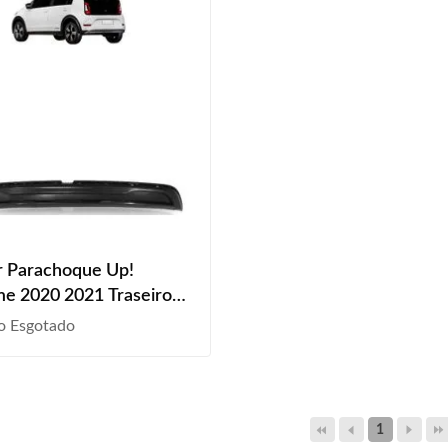
r Parachoque Up!
e 2020 2021 Traseiro
Liso
o Esgotado
1