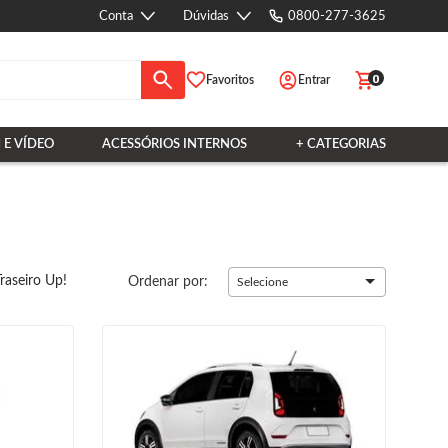
Conta
Dúvidas
0800-277-3625
0
Favoritos
Entrar
 E VÍDEO
ACESSÓRIOS INTERNOS
+ CATEGORIAS
raseiro Up!
Ordenar por:
Selecione