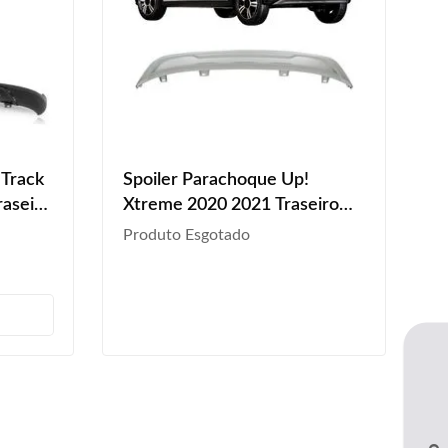
 Track
Spoiler Parachoque Up!
aseiro
Xtreme 2020 2021 Traseiro
Prata
Produto Esgotado
s