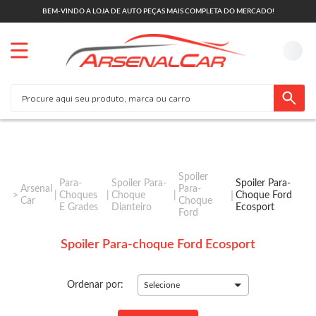
BEM-VINDO A LOJA DE AUTO PEÇAS MAIS COMPLETA DO MERCADO!
Spoiler
Para-
Spoiler Para-
Spoiler Para-
Arsenal
Para-
Choques
Choque
Choque Ford
Car
Choque
E Grades
Dianteiro
Ecosport
Ford
Spoiler Para-choque Ford Ecosport
Ordenar por:
Selecione