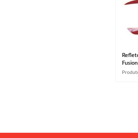
Reflet
Fusion
2017 2
Produt