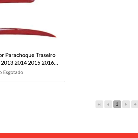
or Parachoque Traseiro
 2013 2014 2015 2016
018 Rubi Lente Acrílico
o Esgotado
1