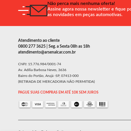
Não perca mais nenhuma oferta!
Assine agora nossa newsletter e fique p
as novidades em peças automotivas.
Atendimento ao cliente
0800 277 3625 | Seg. a Sexta 08h as 18h
atendimento@arsenalcar.com.br
CNPJ: 15.776.984/0001-74
Av. Adília Barbosa Neves, 3636
Bairro do Portão, Arujá -SP, 07413-000
(RETIRADA DE MERCADORIA NÃO PERMITIDA)
PAGUE SUAS COMPRAS EM ATÉ 10X SEM JUROS