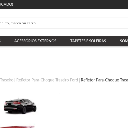
RCADO!
S
ACESSÓRIOS EXTERNOS
TAPETES E SOLEIRAS
SOM
Traseiro
Refletor Para-Choque Traseiro Ford
Refletor Para-Choque Trase