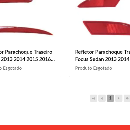
or Parachoque Traseiro
Refletor Parachoque Tr
 2013 2014 2015 2016
Focus Sedan 2013 2014
018 Rubi Lente Acrílico
Rubi Lente Acrílico
o Esgotado
Produto Esgotado
1