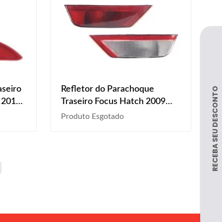
aseiro
Refletor do Parachoque
 2015
Traseiro Focus Hatch 2009
2010 2011 2012 Bicolor Lente
Produto Esgotado
Acrílico