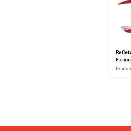
Reflet
Fusion
2017 2
Produt