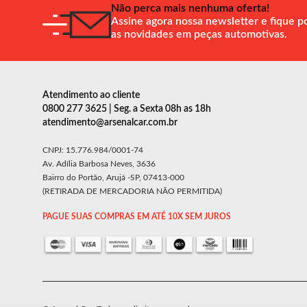
Não perca mais nenhuma oferta!
Assine agora nossa newsletter e fique p
as novidades em peças automotivas.
Atendimento ao cliente
0800 277 3625 | Seg. a Sexta 08h as 18h
atendimento@arsenalcar.com.br
CNPJ: 15.776.984/0001-74
Av. Adília Barbosa Neves, 3636
Bairro do Portão, Arujá -SP, 07413-000
(RETIRADA DE MERCADORIA NÃO PERMITIDA)
PAGUE SUAS COMPRAS EM ATÉ 10X SEM JUROS