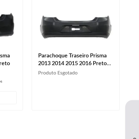
isma
Parachoque Traseiro Prisma
reto
2013 2014 2015 2016 Preto
Liso Com Furo Sensor
Produto Esgotado
os