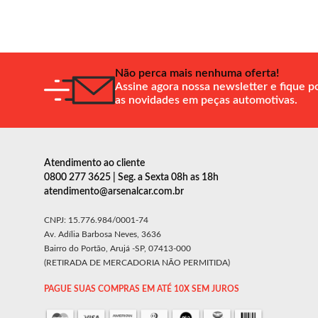
Não perca mais nenhuma oferta!
Assine agora nossa newsletter e fique p
as novidades em peças automotivas.
Atendimento ao cliente
0800 277 3625 | Seg. a Sexta 08h as 18h
atendimento@arsenalcar.com.br
CNPJ: 15.776.984/0001-74
Av. Adília Barbosa Neves, 3636
Bairro do Portão, Arujá -SP, 07413-000
(RETIRADA DE MERCADORIA NÃO PERMITIDA)
PAGUE SUAS COMPRAS EM ATÉ 10X SEM JUROS