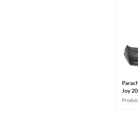
Parach
Joy 2
Preto 
Produt