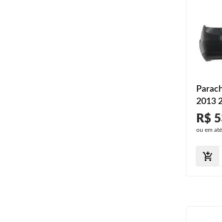
Parach
2013 
Liso
R$ 5
ou em at