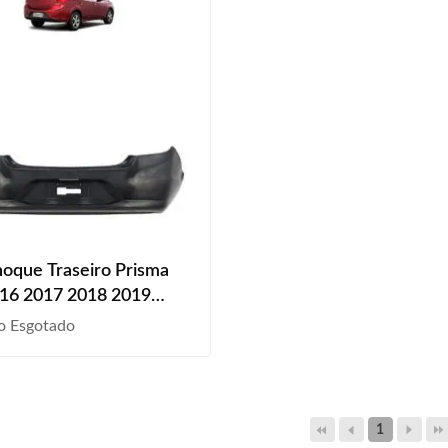
oque Traseiro Prisma
016 2017 2018 2019
Liso
o Esgotado
1