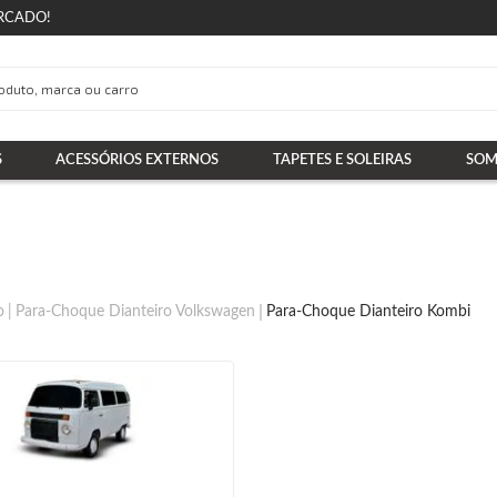
RCADO!
S
ACESSÓRIOS EXTERNOS
TAPETES E SOLEIRAS
SOM
o
Para-Choque Dianteiro Volkswagen
Para-Choque Dianteiro Kombi