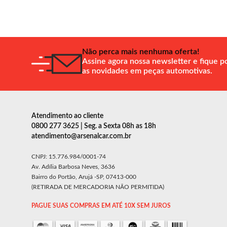
Não perca mais nenhuma oferta!
Assine agora nossa newsletter e fique p
as novidades em peças automotivas.
Atendimento ao cliente
0800 277 3625 | Seg. a Sexta 08h as 18h
atendimento@arsenalcar.com.br
CNPJ: 15.776.984/0001-74
Av. Adília Barbosa Neves, 3636
Bairro do Portão, Arujá -SP, 07413-000
(RETIRADA DE MERCADORIA NÃO PERMITIDA)
PAGUE SUAS COMPRAS EM ATÉ 10X SEM JUROS