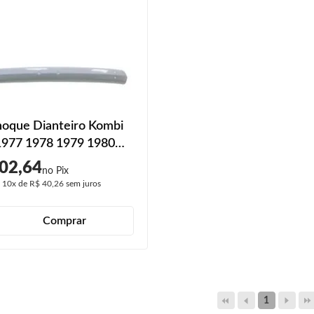
hoque Dianteiro Kombi
1977 1978 1979 1980
1982 1983 1984 1985
02,64
1987 1988 1989 1990 A
é
10x
de
R$ 40,26
sem juros
Comprar
1