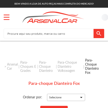
BEM-VINDO A LOJA DE AUTO PEÇAS MAIS COMPLETA DO MERCADO!
Para-
Para-
Para-
Para-Choque
Arsenal
Choque
Choques E
Choque
Dianteiro
Car
Dianteiro
Grades
Dianteiro
Volkswagen
Fox
Para-choque Dianteiro Fox
Ordenar por:
Selecione