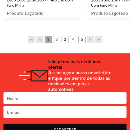
2006 2007 2008 2009 Preto Liso Com
2005 2006 2007 Primer
Furo Milha
Com Furo Milha
Produto Esgotado
Produto Esgotado
1
2
3
4
5
Não perca mais nenhuma
oferta!
Assine agora nossa newsletter
e fique por dentro de todas as
novidades em peças
automotivas.
CADASTRAR