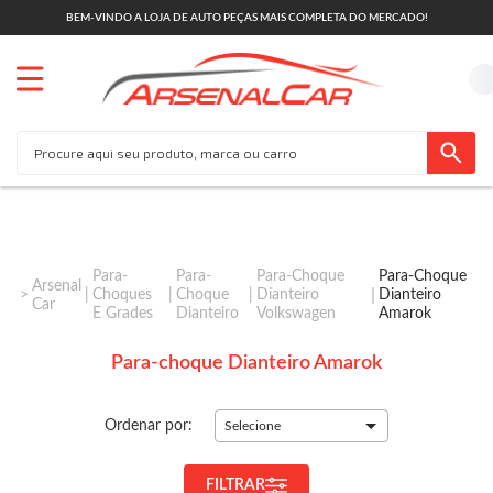
BEM-VINDO A LOJA DE AUTO PEÇAS MAIS COMPLETA DO MERCADO!
Para-
Para-
Para-Choque
Para-Choque
Arsenal
Choques
Choque
Dianteiro
Dianteiro
Car
E Grades
Dianteiro
Volkswagen
Amarok
Para-choque Dianteiro Amarok
Ordenar por:
Selecione
FILTRAR