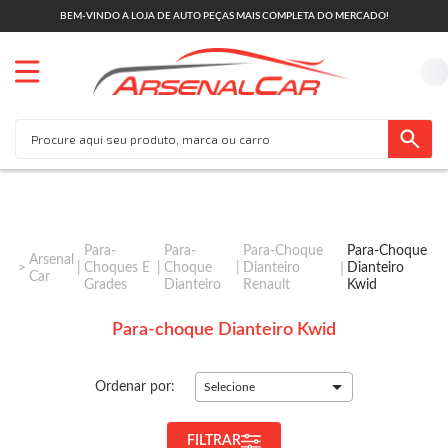
BEM-VINDO A LOJA DE AUTO PEÇAS MAIS COMPLETA DO MERCADO!
Para-
Para-
Para-Choque
Para-Choque
Arsenal
Choques E
Choque
Dianteiro
Dianteiro
Car
Grades
Dianteiro
Renault
Kwid
Para-choque Dianteiro Kwid
Ordenar por:
Selecione
FILTRAR