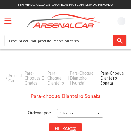
BEM-VINDO A LOJA DE AUTO PEÇAS MAIS COMPLETA DO MERCADO!
Para-
Para-
Para-Choque
Para-Choque
Arsenal
Choques E
Choque
Dianteiro
Dianteiro
Car
Grades
Dianteiro
Hyundai
Sonata
Para-choque Dianteiro Sonata
Ordenar por:
Selecione
FILTRAR