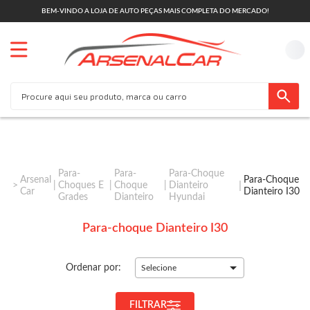
BEM-VINDO A LOJA DE AUTO PEÇAS MAIS COMPLETA DO MERCADO!
Para-
Para-
Para-Choque
Arsenal
Para-Choque
Choques E
Choque
Dianteiro
Car
Dianteiro I30
Grades
Dianteiro
Hyundai
Para-choque Dianteiro I30
Ordenar por:
Selecione
FILTRAR