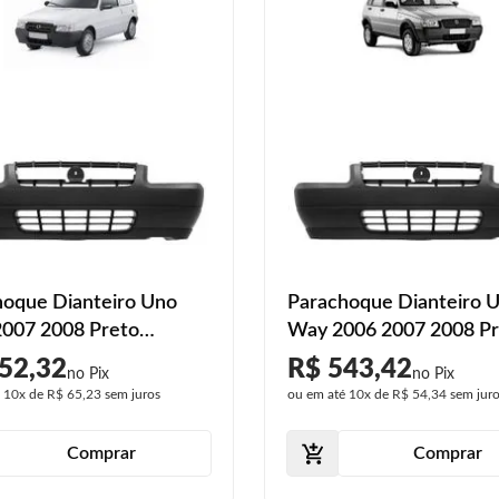
hoque Dianteiro Uno
Parachoque Dianteiro 
2007 2008 Preto
Way 2006 2007 2008 P
izado
Texturizado
52,32
R$ 543,42
é
10x
de
R$ 65,23
sem juros
ou em até
10x
de
R$ 54,34
sem jur
Comprar
Comprar