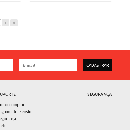
Com Furo
CADASTRAR
UPORTE
SEGURANÇA
omo comprar
agamento e envio
egurança
rete