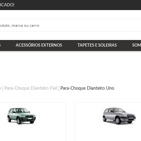
RCADO!
S
ACESSÓRIOS EXTERNOS
TAPETES E SOLEIRAS
SOM
o
Para-Choque Dianteiro Fiat
Para-Choque Dianteiro Uno