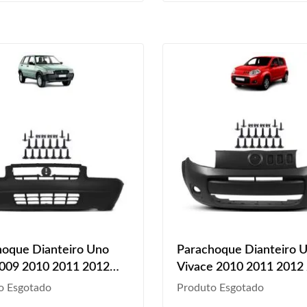
hoque Dianteiro Uno
Parachoque Dianteiro 
009 2010 2011 2012
Vivace 2010 2011 2012
it Grampo Cinza
2014 2015 Kit Grampo
o Esgotado
Produto Esgotado
izado
Furo Milha