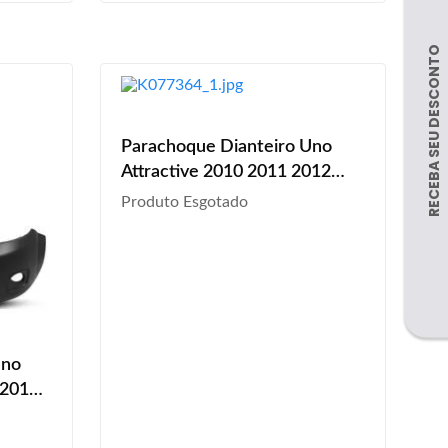
Parachoque Dianteiro Uno
Attractive 2010 2011 2012
2013 2014 2015 2016 Kit
Produto Esgotado
Grampo Preto Com Furo Para
Milha
Uno
 2013
 Sem