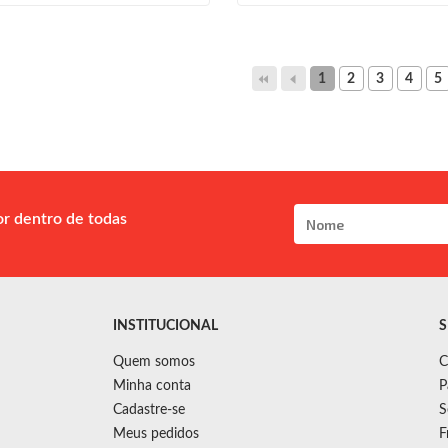
1
2
3
4
5
or dentro de todas
INSTITUCIONAL
S
Quem somos
C
Minha conta
P
Cadastre-se
S
Meus pedidos
F