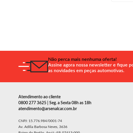
Não perca mais nenhuma oferta!
Assine agora nossa newsletter e fique p
as novidades em peças automotivas.
Atendimento ao cliente
0800 277 3625 | Seg. a Sexta 08h as 18h
atendimento@arsenalcar.com.br
CNPJ: 15.776.984/0001-74
Av. Adília Barbosa Neves, 3636
Bairro do Portão, Arujá -SP, 07413-000