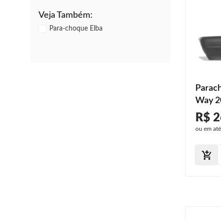
Veja Também:
Para-choque Elba
Parac
Way 2
2013 C
R$ 2
ou em at