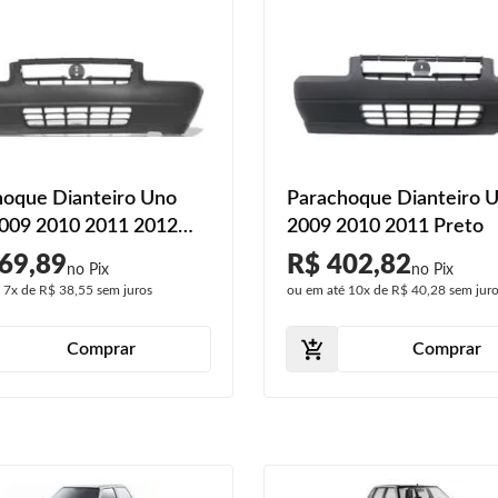
hoque Dianteiro Uno
Parachoque Dianteiro 
009 2010 2011 2012
2009 2010 2011 Preto
inza Texturizado
69,89
R$ 402,82
é
7x
de
R$ 38,55
sem juros
ou em até
10x
de
R$ 40,28
sem jur
Comprar
Comprar