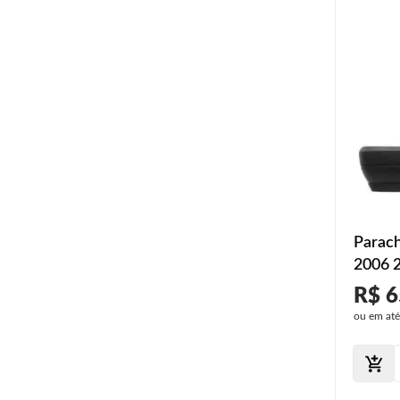
Parac
2006 
Textur
R$ 6
ou em at