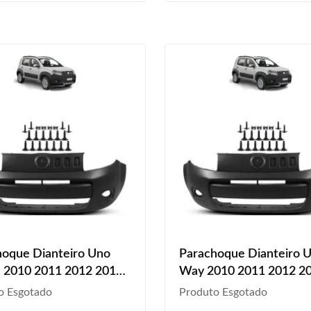
hoque Dianteiro Uno
Parachoque Dianteiro 
e 2010 2011 2012 2013
Way 2010 2011 2012 2
2015 2016 Kit Grampo
2014 2015 2016 Kit Gr
o Esgotado
Produto Esgotado
Com Furo Para Milha
Cinza Com Furo Alargad