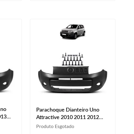
Uno
Parachoque Dianteiro Uno
013
Attractive 2010 2011 2012
ampo
2013 2014 2015 2016 Kit
Produto Esgotado
or
Grampo Preto Texturizado