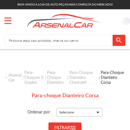
BEM-VINDO A LOJA DE AUTO PEÇAS MAIS COMPLETA DO MERCADO!
Para-
Para-
Para-Choque
Para-Choque
Arsenal
Choques E
Choque
Dianteiro
Dianteiro
Car
Grades
Dianteiro
Chevrolet
Corsa
Para-choque Dianteiro Corsa
Ordenar por:
Selecione
FILTRAR