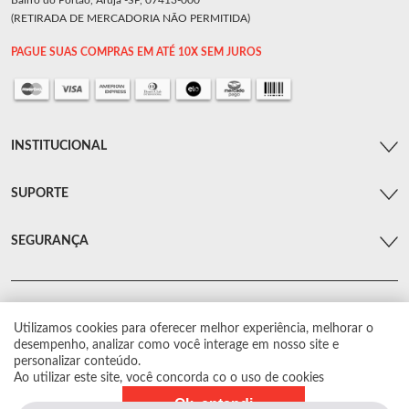
Bairro do Portão, Arujá -SP, 07413-000
(RETIRADA DE MERCADORIA NÃO PERMITIDA)
PAGUE SUAS COMPRAS EM ATÉ 10X SEM JUROS
INSTITUCIONAL
SUPORTE
SEGURANÇA
Utilizamos cookies para oferecer melhor experiência, melhorar o
© Arsenal Car. Todos os direitos reservados.
desempenho, analizar como você interage em nosso site e
Proibida reprodução total ou parcial. Preços e estoque sujeito a alterações sem
personalizar conteúdo.
aviso prévio.
Ao utilizar este site, você concorda co o uso de cookies
Ok, entendi