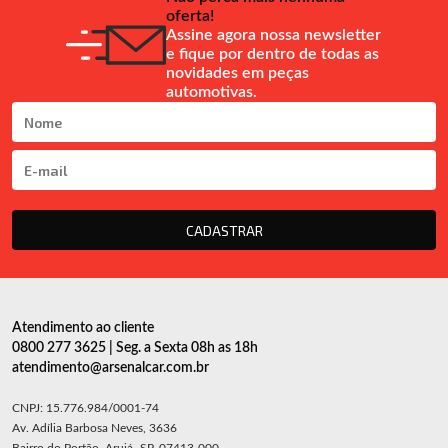
oferta!
Assine agora nossa newsletter
e fique por dentro de todas as
novidades em peças
automotivas.
CADASTRAR
Atendimento ao cliente
0800 277 3625 | Seg. a Sexta 08h as 18h
atendimento@arsenalcar.com.br
CNPJ: 15.776.984/0001-74
Av. Adília Barbosa Neves, 3636