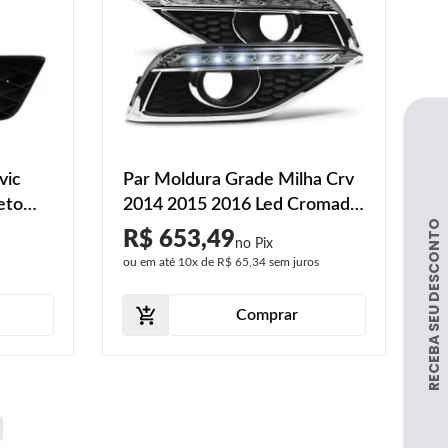
vic
Par Moldura Grade Milha Crv
eto
2014 2015 2016 Led Cromada
Daylight
R$ 653,49
ou em até
10x
de
R$ 65,34
sem juros
Comprar