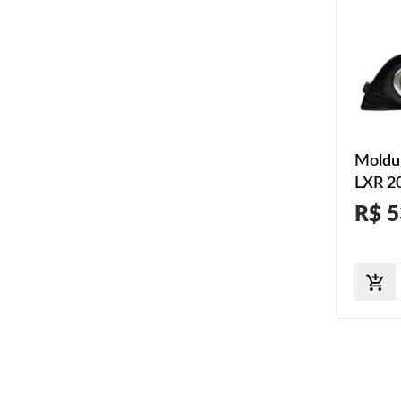
Moldur
LXR 2
Aro C
R$ 5