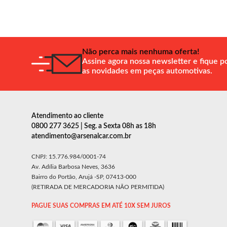
Não perca mais nenhuma oferta!
Assine agora nossa newsletter e fique p
as novidades em peças automotivas.
Atendimento ao cliente
0800 277 3625 | Seg. a Sexta 08h as 18h
atendimento@arsenalcar.com.br
CNPJ: 15.776.984/0001-74
Av. Adília Barbosa Neves, 3636
Bairro do Portão, Arujá -SP, 07413-000
(RETIRADA DE MERCADORIA NÃO PERMITIDA)
PAGUE SUAS COMPRAS EM ATÉ 10X SEM JUROS