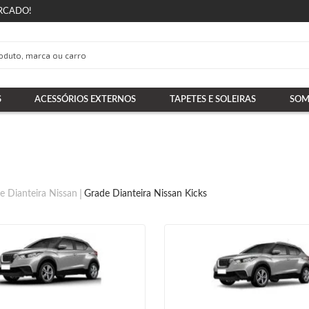
RCADO!
S
ACESSÓRIOS EXTERNOS
TAPETES E SOLEIRAS
SOM
e Dianteira Nissan
Grade Dianteira Nissan Kicks