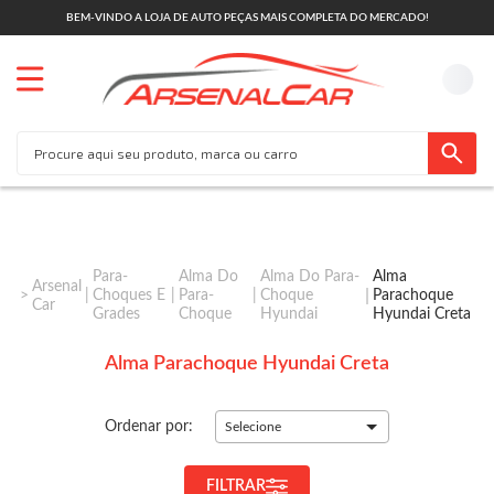
BEM-VINDO A LOJA DE AUTO PEÇAS MAIS COMPLETA DO MERCADO!
Para-
Alma Do
Alma Do Para-
Alma
Arsenal
Choques E
Para-
Choque
Parachoque
Car
Grades
Choque
Hyundai
Hyundai Creta
Alma Parachoque Hyundai Creta
Ordenar por:
Selecione
FILTRAR