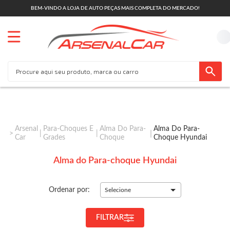
BEM-VINDO A LOJA DE AUTO PEÇAS MAIS COMPLETA DO MERCADO!
Arsenal
Para-Choques E
Alma Do Para-
Alma Do Para-
Car
Grades
Choque
Choque Hyundai
Alma do Para-choque Hyundai
Ordenar por:
Selecione
FILTRAR