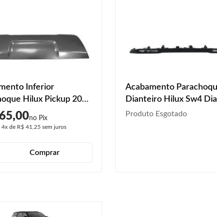
ento Inferior
Acabamento Parachoq
oque Hilux Pickup 2019
Dianteiro Hilux Sw4 D
ianteiro
2021 2022
Produto Esgotado
65,00
é
4x
de
R$ 41,25
sem juros
Comprar