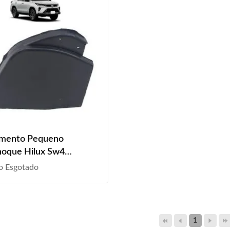
mento Pequeno
hoque Hilux Sw4
nd 2021 2022
o Esgotado
mento Liso
1