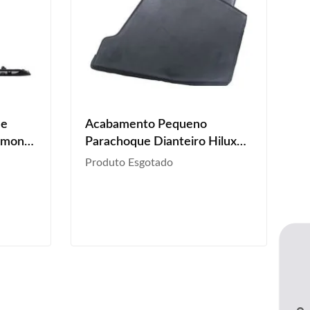
ue
Acabamento Pequeno
iamond
Parachoque Dianteiro Hilux
Sw4 2021 2022
Produto Esgotado