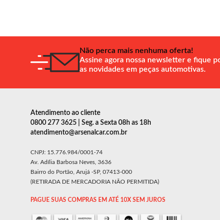
Não perca mais nenhuma oferta!
Assine agora nossa newsletter e fique p
as novidades em peças automotivas.
Atendimento ao cliente
0800 277 3625 | Seg. a Sexta 08h as 18h
atendimento@arsenalcar.com.br
CNPJ: 15.776.984/0001-74
Av. Adília Barbosa Neves, 3636
Bairro do Portão, Arujá -SP, 07413-000
(RETIRADA DE MERCADORIA NÃO PERMITIDA)
PAGUE SUAS COMPRAS EM ATÉ 10X SEM JUROS