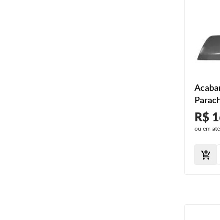
Acabam
Parach
2020 D
R$ 1
ou em at