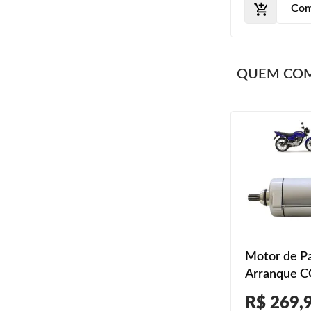
Com
QUEM CO
Motor de Pa
Arranque C
Titan KSE 
R$ 269,
2003 2004