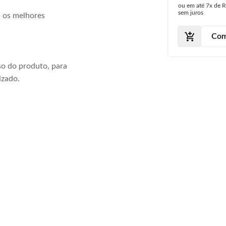
ou em até
7x
de
R
sem juros
a os melhores
Com
o do produto, para
izado.