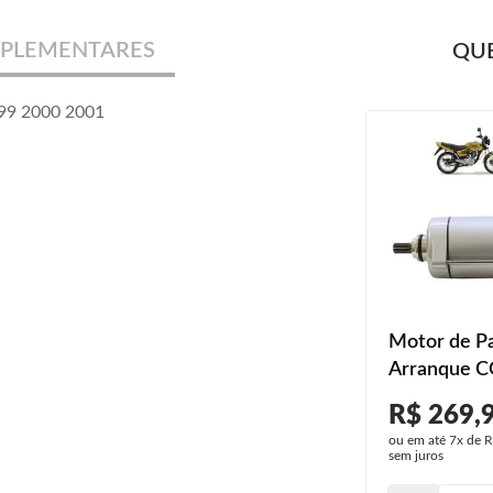
PLEMENTARES
QUE
999 2000 2001
Motor de Pa
Arranque C
Titan ES 19
R$ 269,
2000 A 200
ou em até
7x
de
R
sem juros