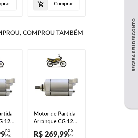
prar
Comprar
MPROU, COMPROU TAMBÉM
rtida
Motor de Partida
G 125
Arranque CG 125
2002
Titan ES 1999
99
R$ 269,99
2000 A 2004