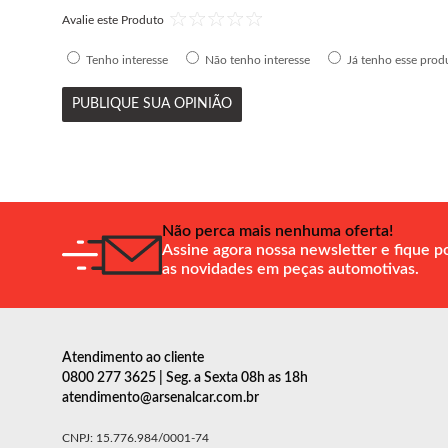
Avalie este Produto
Tenho interesse
Não tenho interesse
Já tenho esse prod
PUBLIQUE SUA OPINIÃO
Não perca mais nenhuma oferta!
Assine agora nossa newsletter e fique p
as novidades em peças automotivas.
Atendimento ao cliente
0800 277 3625 | Seg. a Sexta 08h as 18h
atendimento@arsenalcar.com.br
CNPJ: 15.776.984/0001-74