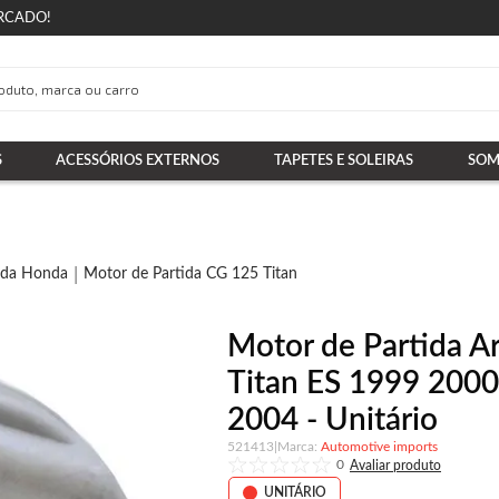
RCADO!
S
ACESSÓRIOS EXTERNOS
TAPETES E SOLEIRAS
SOM
ida Honda
Motor de Partida CG 125 Titan
Motor de Partida 
Titan ES 1999 200
2004 - Unitário
521413
|
Automotive imports
0
UNITÁRIO