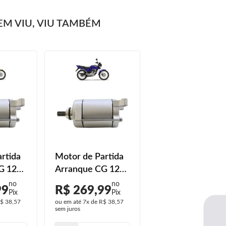
M VIU, VIU TAMBÉM
rtida
Motor de Partida
G 125
Arranque CG 125
99
Titan KSE 2002
99
R$ 269,99
4
2003 2004
$ 38,57
ou em até
7x
de
R$ 38,57
sem juros