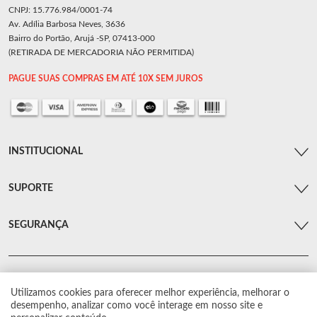
CNPJ: 15.776.984/0001-74
Av. Adília Barbosa Neves, 3636
Bairro do Portão, Arujá -SP, 07413-000
(RETIRADA DE MERCADORIA NÃO PERMITIDA)
PAGUE SUAS COMPRAS EM ATÉ 10X SEM JUROS
INSTITUCIONAL
SUPORTE
SEGURANÇA
Utilizamos cookies para oferecer melhor experiência, melhorar o
© Arsenal Car. Todos os direitos reservados.
desempenho, analizar como você interage em nosso site e
Proibida reprodução total ou parcial. Preços e estoque sujeito a alterações sem