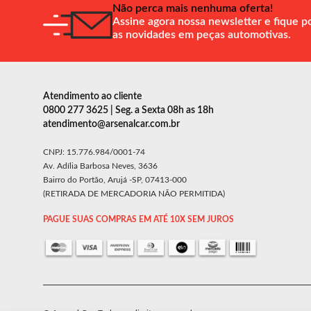
Não perca mais nenhuma oferta!
Assine agora nossa newsletter e fique p
as novidades em peças automotivas.
Atendimento ao cliente
0800 277 3625 | Seg. a Sexta 08h as 18h
atendimento@arsenalcar.com.br
CNPJ: 15.776.984/0001-74
Av. Adília Barbosa Neves, 3636
Bairro do Portão, Arujá -SP, 07413-000
(RETIRADA DE MERCADORIA NÃO PERMITIDA)
PAGUE SUAS COMPRAS EM ATÉ 10X SEM JUROS