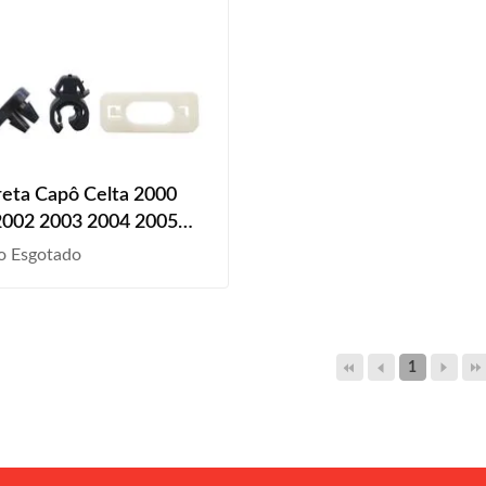
reta Capô Celta 2000
2002 2003 2004 2005
2007 2008 A 2015 3
o Esgotado
1