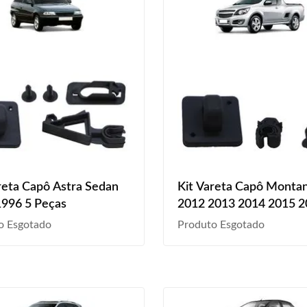
reta Capô Astra Sedan
Kit Vareta Capô Monta
1996 5 Peças
2012 2013 2014 2015 
2017 2018 2019 2020 4
o Esgotado
Produto Esgotado