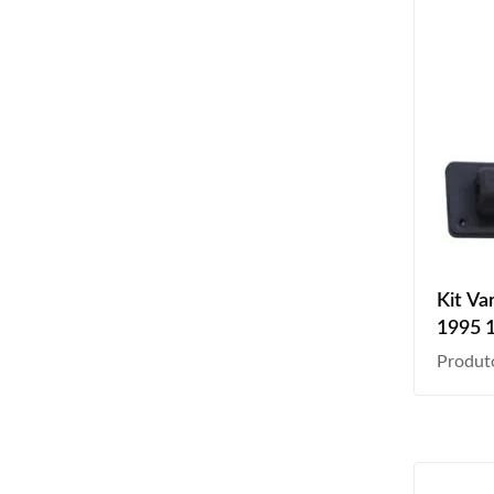
Kit Va
1995 
Produt