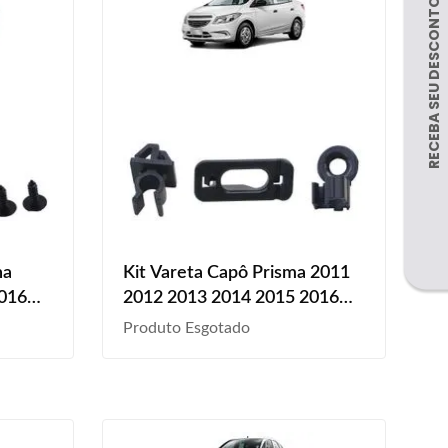
na
Kit Vareta Capô Prisma 2011
2016
2012 2013 2014 2015 2016
 Peças
2017 2018 2019 4 Peças
Produto Esgotado