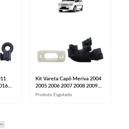
011
Kit Vareta Capô Meriva 2004
2016
2005 2006 2007 2008 2009
s
2010 2011 2 Peças
Produto Esgotado