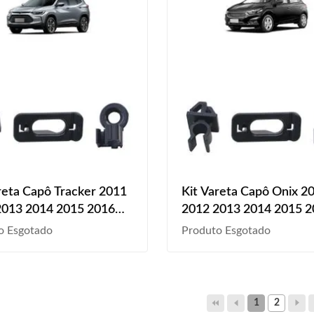
reta Capô Tracker 2011
Kit Vareta Capô Onix 2
2013 2014 2015 2016
2012 2013 2014 2015 
2018 2019 4 Peças
2017 2018 2019 4 Peça
o Esgotado
Produto Esgotado
1
2