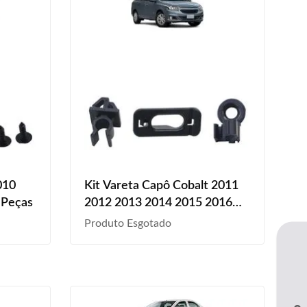
010
Kit Vareta Capô Cobalt 2011
 Peças
2012 2013 2014 2015 2016
2017 2018 2019 4 Peças
Produto Esgotado