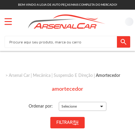
BEM-VINDO A LOJA DE AUTO PEÇAS MAIS COMPLETA DO MERCADO!
Arsenal Car
Mecânica
Suspensão E Direção
Amortecedor
amortecedor
Ordenar por:
Selecione
FILTRAR