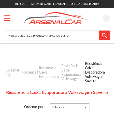
BEM-VINDO A LOJA DE AUTO PEÇAS MAIS COMPLETA DO MERCADO!
Resistência
Resistência
Resistência
Caixa
Arsenal
Caixa
Mecânica
Caixa
Evaporadora
Car
Evaporadora
Evaporadora
Volkswagen
Volkswagen
Saveiro
Resistência Caixa Evaporadora Volkswagen Saveiro
Ordenar por:
Selecione