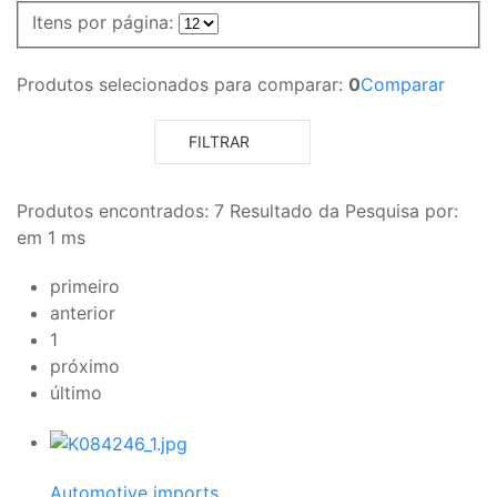
Itens por página:
Produtos selecionados para comparar:
0
Comparar
FILTRAR
Produtos encontrados:
7
Resultado da Pesquisa por:
em
1 ms
primeiro
anterior
1
próximo
último
Automotive imports