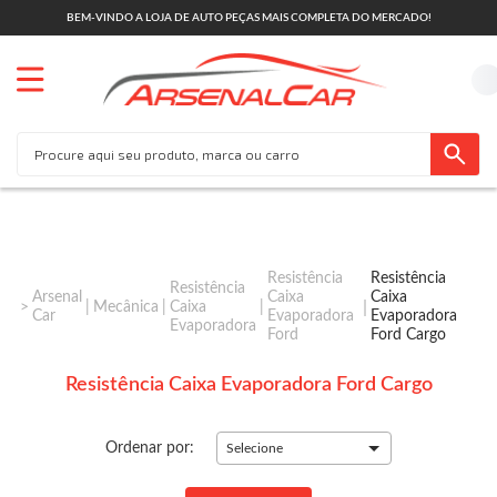
BEM-VINDO A LOJA DE AUTO PEÇAS MAIS COMPLETA DO MERCADO!
Resistência
Resistência
Resistência
Arsenal
Caixa
Caixa
Mecânica
Caixa
Car
Evaporadora
Evaporadora
Evaporadora
Ford
Ford Cargo
Resistência Caixa Evaporadora Ford Cargo
Ordenar por:
Selecione