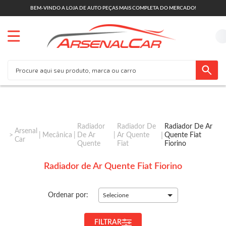
BEM-VINDO A LOJA DE AUTO PEÇAS MAIS COMPLETA DO MERCADO!
Radiador
Radiador De
Radiador De Ar
Arsenal
Mecânica
De Ar
Ar Quente
Quente Fiat
Car
Quente
Fiat
Fiorino
Radiador de Ar Quente Fiat Fiorino
Ordenar por:
Selecione
FILTRAR