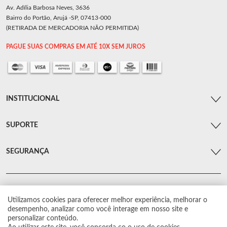
Av. Adília Barbosa Neves, 3636
Bairro do Portão, Arujá -SP, 07413-000
(RETIRADA DE MERCADORIA NÃO PERMITIDA)
PAGUE SUAS COMPRAS EM ATÉ 10X SEM JUROS
INSTITUCIONAL
SUPORTE
SEGURANÇA
Utilizamos cookies para oferecer melhor experiência, melhorar o
© Arsenal Car. Todos os direitos reservados.
desempenho, analizar como você interage em nosso site e
Proibida reprodução total ou parcial. Preços e estoque sujeito a alterações sem
personalizar conteúdo.
aviso prévio.