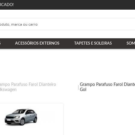
RCADO!
S
ACESSÓRIOS EXTERNOS
TAPETES E SOLEIRAS
SOM
ampo Parafuso Farol Dianteiro
Grampo Parafuso Farol Diant
lkswagen
Gol