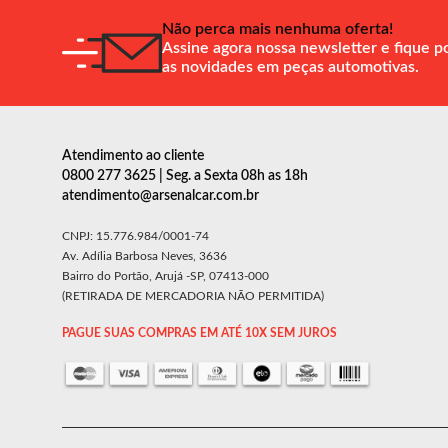
Não perca mais nenhuma oferta!
Assine agora nossa newsletter e fique p
as novidades em peças automotivas.
Atendimento ao cliente
0800 277 3625 | Seg. a Sexta 08h as 18h
atendimento@arsenalcar.com.br
CNPJ: 15.776.984/0001-74
Av. Adília Barbosa Neves, 3636
Bairro do Portão, Arujá -SP, 07413-000
(RETIRADA DE MERCADORIA NÃO PERMITIDA)
PAGUE SUAS COMPRAS EM ATÉ 10X SEM JUROS