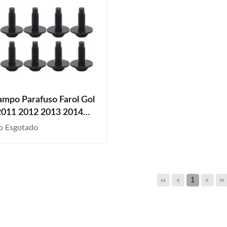
ampo Parafuso Farol Gol
2011 2012 2013 2014
2016 2017 2018 2019
o Esgotado
2021 2022 2023 10
1