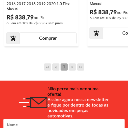
2016 2017 2018 2019 2020 1.0 Flex
Manual
Manual
R$ 838,79
R$ 838,79
ou em até
10x
de
R$ 83,
ou em até
10x
de
R$ 83,87
sem juros
Co
Comprar
1
Não perca mais nenhuma
oferta!
Assine agora nossa newsletter
e fique por dentro de todas as
novidades em peças
automotivas.