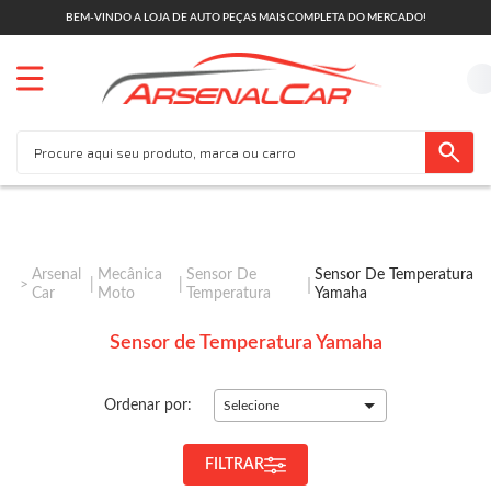
BEM-VINDO A LOJA DE AUTO PEÇAS MAIS COMPLETA DO MERCADO!
Arsenal
Mecânica
Sensor De
Sensor De Temperatura
Car
Moto
Temperatura
Yamaha
Sensor de Temperatura Yamaha
Ordenar por:
Selecione
FILTRAR