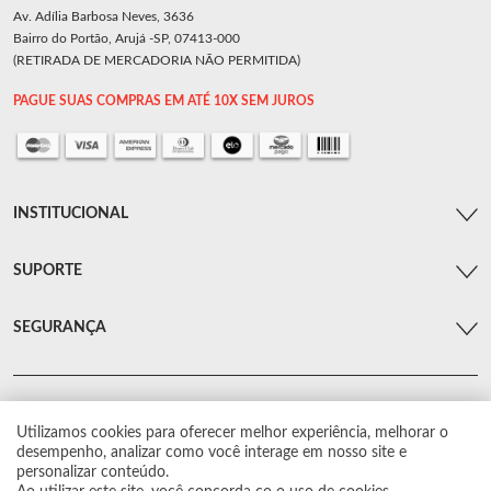
Av. Adília Barbosa Neves, 3636
Bairro do Portão, Arujá -SP, 07413-000
(RETIRADA DE MERCADORIA NÃO PERMITIDA)
PAGUE SUAS COMPRAS EM ATÉ 10X SEM JUROS
INSTITUCIONAL
SUPORTE
SEGURANÇA
Utilizamos cookies para oferecer melhor experiência, melhorar o
© Arsenal Car. Todos os direitos reservados.
desempenho, analizar como você interage em nosso site e
Proibida reprodução total ou parcial. Preços e estoque sujeito a alterações sem
personalizar conteúdo.
aviso prévio.