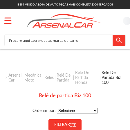
BEM-VINDO A LOJA DE AUTO PEÇAS MAIS COMPLETA DO MERCADO!
Relé De
Relé De
Arsenal
Mecânica
Relé De
Relés
Partida
Partida Biz
Car
Moto
Partida
Honda
100
Relé de partida Biz 100
Ordenar por:
FILTRAR