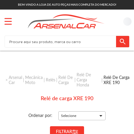
BEM-VINDO A LOJA DE AUTO PEÇAS MAIS COMPLETA DO MERCADO!
Relé De
Arsenal
Mecânica
Relé De
Relé De Carga
Relés
Carga
Car
Moto
Carga
XRE 190
Honda
Relé de carga XRE 190
Ordenar por:
Selecione
FILTRAR