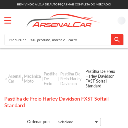
BEM-VINDO A LOJA DE AUTO PEÇAS MAIS COMPLETA DO MERCADO!
Pastilha De Freio
Pastilha
Pastilha De
Arsenal
Mecânica
Harley Davidson
De
Freio Harley
Car
Moto
FXST Softail
Freio
Davidson
Standard
Pastilha de Freio Harley Davidson FXST Softail
Standard
Ordenar por:
Selecione