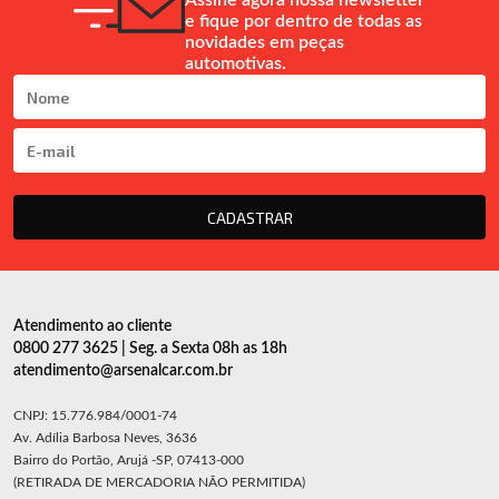
Assine agora nossa newsletter
e fique por dentro de todas as
novidades em peças
automotivas.
CADASTRAR
Atendimento ao cliente
0800 277 3625 | Seg. a Sexta 08h as 18h
atendimento@arsenalcar.com.br
CNPJ: 15.776.984/0001-74
Av. Adília Barbosa Neves, 3636
Bairro do Portão, Arujá -SP, 07413-000
(RETIRADA DE MERCADORIA NÃO PERMITIDA)