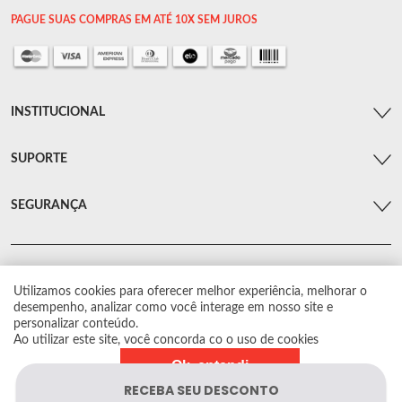
PAGUE SUAS COMPRAS EM ATÉ 10X SEM JUROS
INSTITUCIONAL
SUPORTE
SEGURANÇA
Utilizamos cookies para oferecer melhor experiência, melhorar o
© Arsenal Car. Todos os direitos reservados.
desempenho, analizar como você interage em nosso site e
Proibida reprodução total ou parcial. Preços e estoque sujeito a alterações sem
personalizar conteúdo.
aviso prévio.
Ao utilizar este site, você concorda co o uso de cookies
Ok, entendi