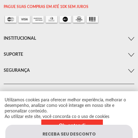
PAGUE SUAS COMPRAS EM ATÉ 10X SEM JUROS
INSTITUCIONAL
SUPORTE
SEGURANÇA
Utilizamos cookies para oferecer melhor experiência, melhorar o
© Arsenal Car. Todos os direitos reservados.
desempenho, analizar como você interage em nosso site e
Proibida reprodução total ou parcial. Preços e estoque sujeito a alterações sem
personalizar conteúdo.
aviso prévio.
Ao utilizar este site, você concorda co o uso de cookies
Ok, entendi