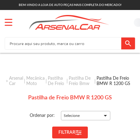
BEM-VINDO A LOJA DE AUTO PEÇAS MAIS COMPLETA DO MERCADO!
Arsenal
Mecânica
Pastilha
Pastilha De
Pastilha De Freio
Car
Moto
De Freio
Freio Bmw
BMW R 1200 GS
Pastilha de Freio BMW R 1200 GS
Ordenar por:
Selecione
FILTRAR