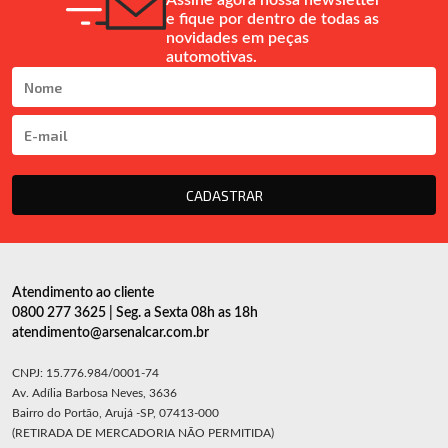
Assine agora nossa newsletter
e fique por dentro de todas as
novidades em peças
automotivas.
CADASTRAR
Atendimento ao cliente
0800 277 3625 | Seg. a Sexta 08h as 18h
atendimento@arsenalcar.com.br
CNPJ: 15.776.984/0001-74
Av. Adília Barbosa Neves, 3636
Bairro do Portão, Arujá -SP, 07413-000
(RETIRADA DE MERCADORIA NÃO PERMITIDA)