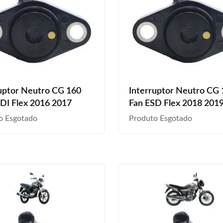
uptor Neutro CG 160
Interruptor Neutro CG
DI Flex 2016 2017
Fan ESD Flex 2018 201
2021 2022 2023
o Esgotado
Produto Esgotado