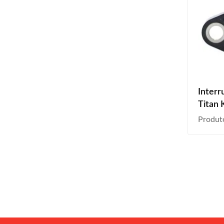
Interr
Titan 
Produt