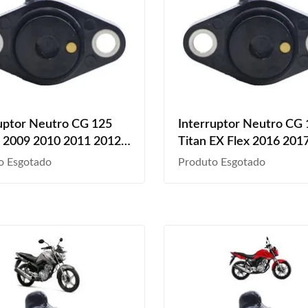
uptor Neutro CG 125
Interruptor Neutro CG
S 2009 2010 2011 2012
Titan EX Flex 2016 201
2019 2020 2021 2022 
o Esgotado
Produto Esgotado