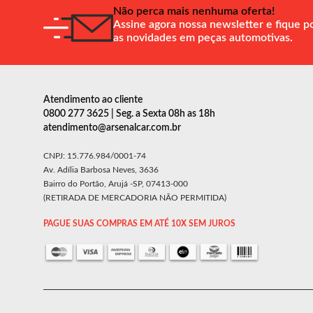
Não perca mais nenhuma oferta!
Assine agora nossa newsletter e fique p
as novidades em peças automotivas.
Atendimento ao cliente
0800 277 3625 | Seg. a Sexta 08h as 18h
atendimento@arsenalcar.com.br
CNPJ: 15.776.984/0001-74
Av. Adília Barbosa Neves, 3636
Bairro do Portão, Arujá -SP, 07413-000
(RETIRADA DE MERCADORIA NÃO PERMITIDA)
PAGUE SUAS COMPRAS EM ATÉ 10X SEM JUROS