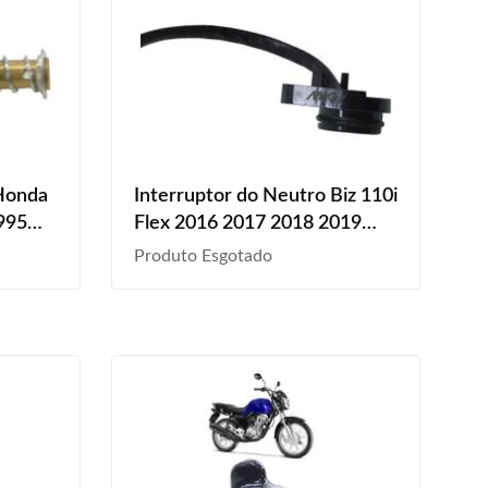
 Honda
Interruptor do Neutro Biz 110i
995
Flex 2016 2017 2018 2019
2000
2020 2021 2022 2023
Produto Esgotado