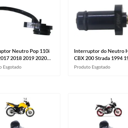
uptor Neutro Pop 110i
Interruptor do Neutro
2017 2018 2019 2020
CBX 200 Strada 1994 1
2022 2023
1996 1997 1998 1999 
o Esgotado
Produto Esgotado
2001 2002