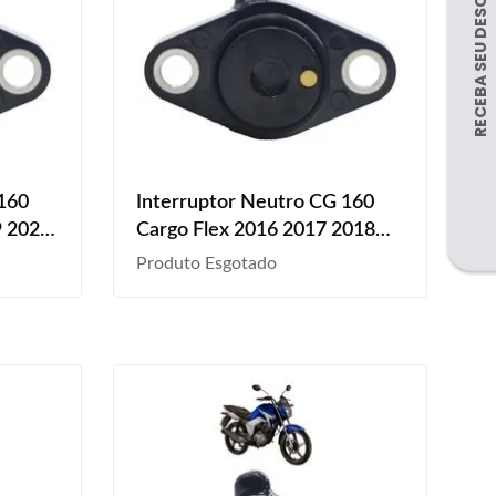
 160
Interruptor Neutro CG 160
9 2020
Cargo Flex 2016 2017 2018
2019 2020 2023
Produto Esgotado