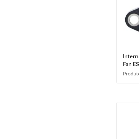
Interr
Fan ES
Produt