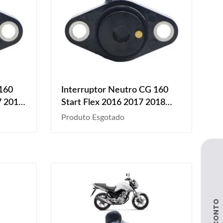
 160
Interruptor Neutro CG 160
7 2018
Start Flex 2016 2017 2018
2023
2019 2020 2021 2022 2023
Produto Esgotado