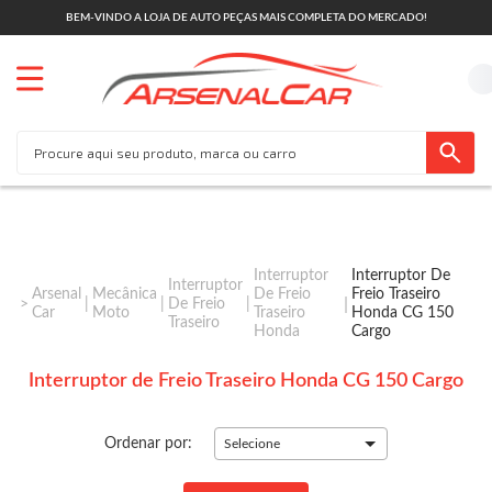
BEM-VINDO A LOJA DE AUTO PEÇAS MAIS COMPLETA DO MERCADO!
Interruptor
Interruptor De
Interruptor
Arsenal
Mecânica
De Freio
Freio Traseiro
De Freio
Car
Moto
Traseiro
Honda CG 150
Traseiro
Honda
Cargo
Interruptor de Freio Traseiro Honda CG 150 Cargo
Ordenar por:
Selecione