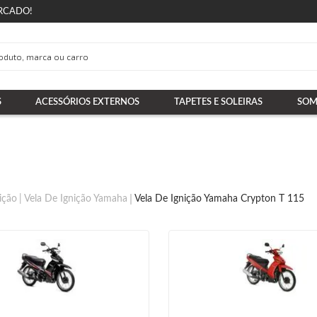
RCADO!
S
ACESSÓRIOS EXTERNOS
TAPETES E SOLEIRAS
SOM
ição
Vela De Ignição Yamaha
Vela De Ignição Yamaha Crypton T 115