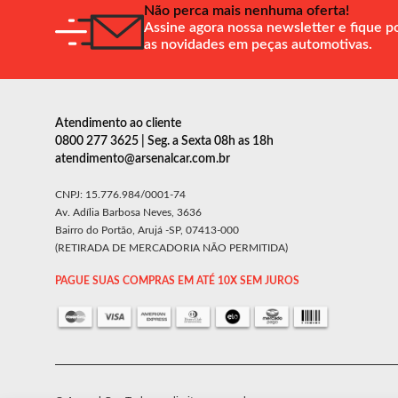
Não perca mais nenhuma oferta!
Assine agora nossa newsletter e fique p
as novidades em peças automotivas.
Atendimento ao cliente
0800 277 3625 | Seg. a Sexta 08h as 18h
atendimento@arsenalcar.com.br
CNPJ: 15.776.984/0001-74
Av. Adília Barbosa Neves, 3636
Bairro do Portão, Arujá -SP, 07413-000
(RETIRADA DE MERCADORIA NÃO PERMITIDA)
PAGUE SUAS COMPRAS EM ATÉ 10X SEM JUROS