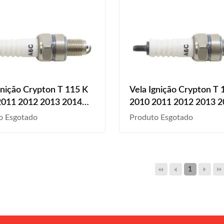
gnição Crypton T 115 K
Vela Ignição Crypton T
2011 2012 2013 2014
2010 2011 2012 2013 
2016 A6C
2015 2016 A6C
o Esgotado
Produto Esgotado
1