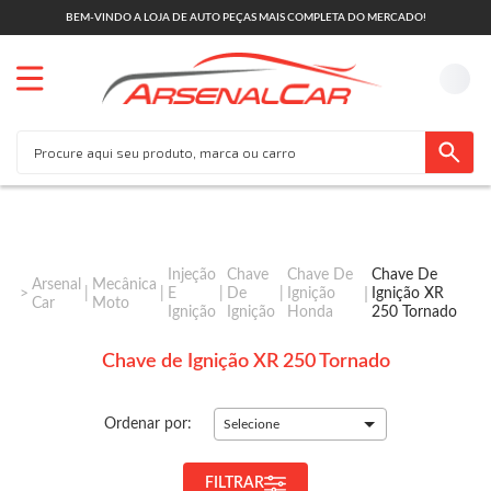
BEM-VINDO A LOJA DE AUTO PEÇAS MAIS COMPLETA DO MERCADO!
Injeção
Chave
Chave De
Chave De
Arsenal
Mecânica
E
De
Ignição
Ignição XR
Car
Moto
Ignição
Ignição
Honda
250 Tornado
Chave de Ignição XR 250 Tornado
Ordenar por:
Selecione
FILTRAR