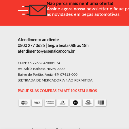
Não perca mais nenhuma oferta!
Assine agora nossa newsletter e fique p
as novidades em peças automotivas.
Atendimento ao cliente
0800 277 3625 | Seg. a Sexta 08h as 18h
atendimento@arsenalcar.com.br
CNPJ: 15.776.984/0001-74
Av. Adília Barbosa Neves, 3636
Bairro do Portão, Arujá -SP, 07413-000
(RETIRADA DE MERCADORIA NÃO PERMITIDA)
PAGUE SUAS COMPRAS EM ATÉ 10X SEM JUROS