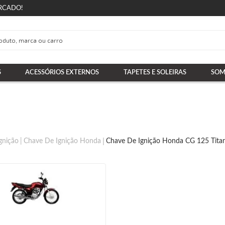
RCADO!
S
ACESSÓRIOS EXTERNOS
TAPETES E SOLEIRAS
SOM
gnição
Chave De Ignição Honda
Chave De Ignição Honda CG 125 Tita