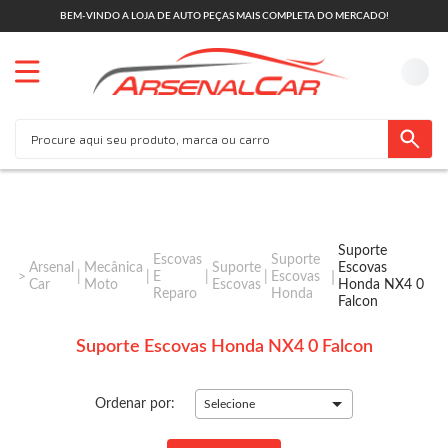
BEM-VINDO A LOJA DE AUTO PEÇAS MAIS COMPLETA DO MERCADO!
Suporte
Escovas
Suporte
Arsenal
Mecânica
Suporte
Escovas
E
Escovas
Car
Moto
Escovas
Honda NX4 0
Reparo
Honda
Falcon
Suporte Escovas Honda NX4 0 Falcon
Ordenar por:
Selecione