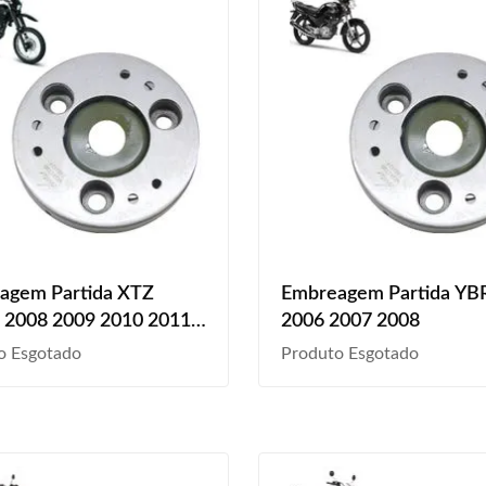
agem Partida XTZ
Embreagem Partida YB
 2008 2009 2010 2011
2006 2007 2008
2013 2014 2015
o Esgotado
Produto Esgotado