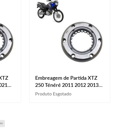
 XTZ
Embreagem de Partida XTZ
021
250 Ténéré 2011 2012 2013
2014 2015 2016 2017 2018
Produto Esgotado
2019