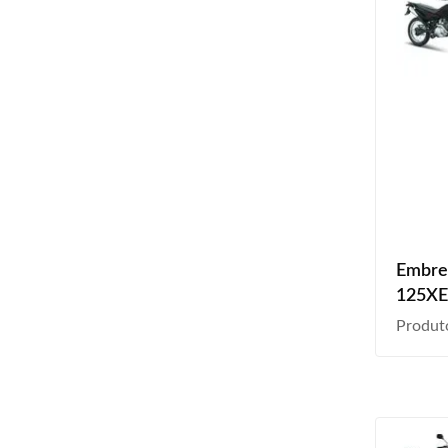
Embre
125XE
2012 
Produt