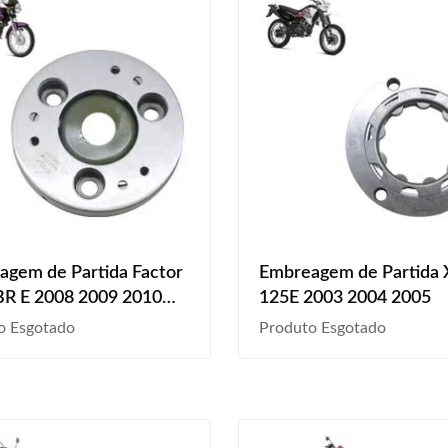
gem de Partida Factor
Embreagem de Partida
BR E 2008 2009 2010
125E 2003 2004 2005
2012 2013 2014 2015
o Esgotado
Produto Esgotado