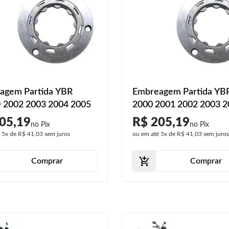
agem Partida YBR
Embreagem Partida YB
 2002 2003 2004 2005
2000 2001 2002 2003 
2005
05,19
R$ 205,19
é
5x
de
R$ 41,03
sem juros
ou em até
5x
de
R$ 41,03
sem juro
Comprar
Comprar