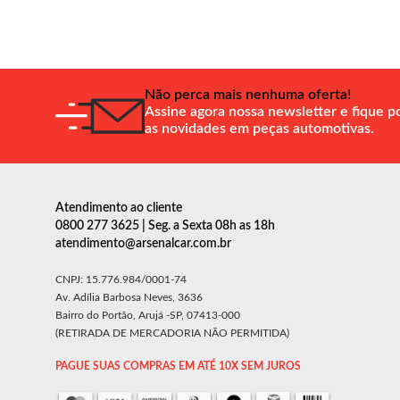
Não perca mais nenhuma oferta!
Assine agora nossa newsletter e fique p
as novidades em peças automotivas.
Atendimento ao cliente
0800 277 3625 | Seg. a Sexta 08h as 18h
atendimento@arsenalcar.com.br
CNPJ: 15.776.984/0001-74
Av. Adília Barbosa Neves, 3636
Bairro do Portão, Arujá -SP, 07413-000
(RETIRADA DE MERCADORIA NÃO PERMITIDA)
PAGUE SUAS COMPRAS EM ATÉ 10X SEM JUROS