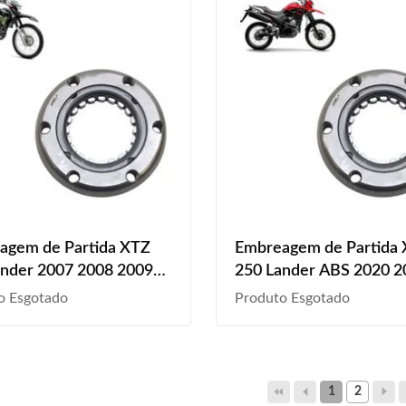
agem de Partida XTZ
Embreagem de Partida
ander 2007 2008 2009
250 Lander ABS 2020 2
2011 2012 2013 2014
2022 2023
o Esgotado
Produto Esgotado
2016 2017 2018 2019
1
2